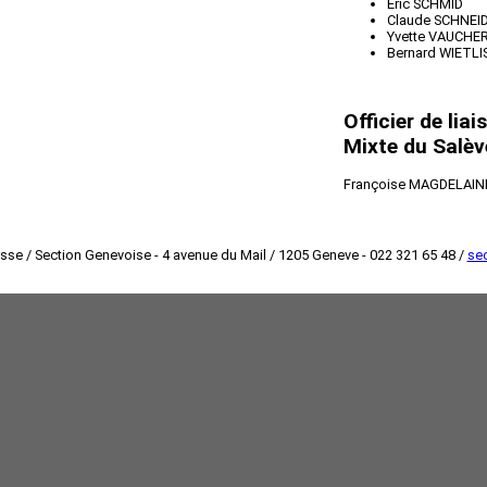
Eric SCHMID
Claude SCHNEI
Yvette VAUCHER
Bernard WIETL
Officier de lia
Mixte du Salèv
Françoise MAGDELAIN
isse / Section Genevoise - 4 avenue du Mail / 1205 Geneve - 022 321 65 48 /
sec