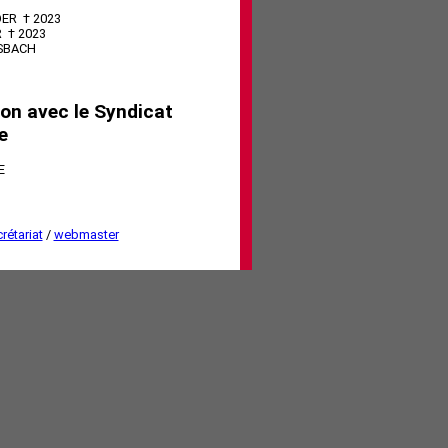
DER † 2023
 † 2023
ISBACH
ison avec le Syndicat
e
E
rétariat
/
webmaster