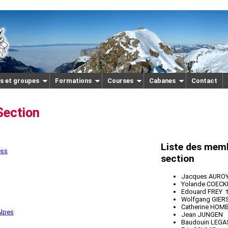
s et groupes
Formations
Courses
Cabanes
Contact
Section
Liste des memb
ess
section
Jacques AURO
Yolande COEC
Edouard FREY 
Wolfgang GIER
Catherine HOM
Alpes
Jean JUNGEN
Baudouin LEGA