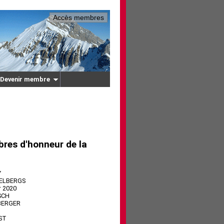
Accès membres
Devenir membre
res d'honneur de la
Y
KELBERGS
† 2020
SCH
BERGER
ST