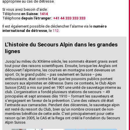
appropriée au cas de détresse.
Si vous avez besoin d’aide:
Téléphone
en Suisse:
1414
Téléphone
depuis l’étranger:
+41 44 333 333 333
Il est également possible de déclencher l’alarme via le
numéro
international de détresse
, le
112
.
L’histoire du Secours Alpin dans les grandes
lignes
Jusqu’au milieu du XIXème siècle, les sommets étaient gravis avant
tout pour des raisons scientifiques. Ensuite, lorsque les Anglais ont
découvert l’alpinisme, les courses en montagne sont devenues un
sport. Or, le grand public – pas seulement en Suisse – peu
enthousiaste, était contre le fait que les pouvoirs publics portent
secours aux alpinistes en détresse. Dans ce contexte, le Club Alpin
Suisse (CAS) a mis sur pied en 1901 une unité de sauvetage interne au
club. L’organisation a fondé plusieurs stations de secours – 49
principales et sept annexes dès 1910 – formant les sauveteurs et
s’engageant en faveur de la prévention. L’une des valeurs clé était
l’entraide aux camarades. Pendant des décennies, le sauvetage alpin
est resté du ressort du Club, bien qu’un nombre croissant de non-
membres bénéficie de cette aide. C’est principalement pour cette
raison qu’en 2005, le CAS et la Rega ont créé la Fondation du Secours
Alpin Suisse.