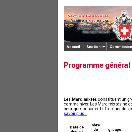
Accueil
Section
Commission
Programme général 
Les Mardimixtes
constituent un gro
comme hiver. Les Mardimixtes ne co
ceux qui souhaitent effectuer des c
savoir plus...
nbre
Date de
de
groupe
départ