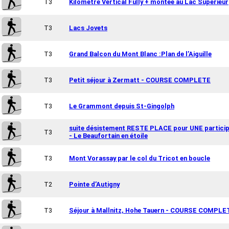
T3
Kilomètre Vertical Fully + montée au Lac Supérieur
T3
Lacs Jovets
T3
Grand Balcon du Mont Blanc :Plan de l’Aiguille
T3
Petit séjour à Zermatt - COURSE COMPLETE
T3
Le Grammont depuis St-Gingolph
suite désistement RESTE PLACE pour UNE partici
T3
- Le Beaufortain en étoile
T3
Mont Vorassay par le col du Tricot en boucle
T2
Pointe d’Autigny
T3
Séjour à Mallnitz, Hohe Tauern - COURSE COMPLE