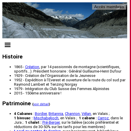
Accès membres
Histoire
1865 -
Création
, par 14 passionnés de montagne (scientifiques,
sportifs…). Président honoraire : Général Guillaume-Henri Dufour
1929 - Création de l’Organisation de la Jeunesse
1952 - Expédition à l’Everest et ouverture de la route du col sud par
Raymond Lambert et Tenzing Norgay
1979 - Intégration du Club Suisse des Femmes Alpinistes
2015 - 150ème anniversaire !
Patrimoine
(
voir détail
)
4 Cabanes
:
Bordier
,
Britannia
,
Chanrion
,
Vélan
, en Valais ;
1 bivouac :
Mischabeljoch
, en Valais ;
1 cabane :
Carroz
, dans le
Jura ;
1 chalet :
Pré-Berger
, sur le Salève (accès préférentiel et
réductions de 30-50% sur les tarifs pour les membres)