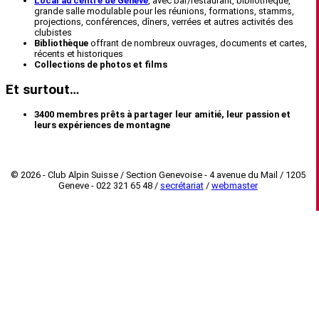
Local au centre de Genève
, avec bar/restaurant, bibliothèque,
grande salle modulable pour les réunions, formations, stamms,
projections, conférences, dîners, verrées et autres activités des
clubistes
Bibliothèque
offrant de nombreux ouvrages, documents et cartes,
récents et historiques
Collections de photos et films
Et surtout…
3400 membres prêts à partager leur amitié, leur passion et
leurs expériences de montagne
© 2026 - Club Alpin Suisse / Section Genevoise - 4 avenue du Mail / 1205
Geneve - 022 321 65 48 /
secrétariat
/
webmaster