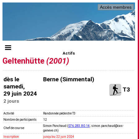
Accès membres
Actifs
Geltenhütte
(2001)
dès le
Berne (Simmental)
samedi,
T3
29 juin 2024
2 jours
Activité
Randonnée pédestre T3
Nombre de participants
12
Simon Panchaud (
076.283.80.14
; simon.panchaud@cas-
Chef de course
geneve.ch)
Inscription
jusquʼau 22 juin 2024