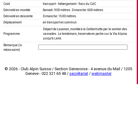
Coût
transport - hébergement - frais du CdC
Dénivelé en montée
Samedi: 900 mètres. Dimanche: 600 mètres.
Dénivelé en descente
Dimanche: 1500 mètres.
Déplacement
en transport en commun
Départ de Lauenen, montée à la Geltenhütte par le sentier des
Programme
cascades. Le lendemain, traversée en partie sur la Via Alpina
jusqu'à Lenk.
Remarque (si
nécessaire)
© 2026 - Club Alpin Suisse / Section Genevoise - 4 avenue du Mail / 1205
Geneve - 022 321 65 48 /
secrétariat
/
webmaster