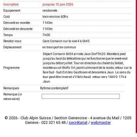
Inscription
jusquʼau 15 juin 2026
Equipement
randonnée
Coût
train environ 60frs
Dénivelé en montée
1140m
Dénivelé en descente
1140m
Temps
7h00
Rendez-vous
Gare Cornavin sur la voie 4 à 6h45
Déplacement
en transport en commun
Départ Cornavin 6h54 arrivée Jaun Dorf 9h20. Montée à pied
jusqu'au haut du télécabine qui ne fonctionne que le week-end
jusqu'au début juillet. Tour en direction du chalet du Soldat,
Programme
montée au col Wolfs Ort, point culminant de la rando, retour sur la
face Sud - Sud-Est des Gastlosen et descente à Jaun. Le sens du
tour peut être inversé s'il fait chaud. retour vers 16h30- 17h à
Jaun.
Remarques
Rythme contemplatif
Remarque (si
nécessaire)
© 2026 - Club Alpin Suisse / Section Genevoise - 4 avenue du Mail / 1205
Geneve - 022 321 65 48 /
secrétariat
/
webmaster