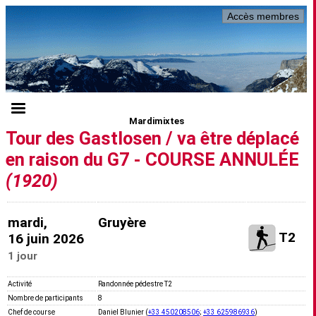
Accès membres
Mardimixtes
Tour des Gastlosen / va être déplacé
en raison du G7 - COURSE ANNULÉE
(1920)
mardi,
Gruyère
T2
16 juin 2026
1 jour
Activité
Randonnée pédestre T2
Nombre de participants
8
Chef de course
Daniel Blunier (
+33 450208506
;
+33 625986936
)