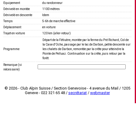
Equipement
du randonneur
Dénivelé en montée
1100 mètres
Dénivelé en descente
Idem
Temps
5-6h de marche effective
Déplacement
en voiture
Trajet en voiture
120 km (aller-retour)
Départ de la Fétiuère, montée par la ferme du Pré Richard, Col de
la Case d'Oche, passage par le lac de Darbon, petite descente sur
Programme
les chalets de Darbon, remontée par la crête pour atteindre la
Pointe de Pelluaz. Continuation sur la crête, puis retour par la
forêt.
Remarque (si
nécessaire)
© 2026 - Club Alpin Suisse / Section Genevoise - 4 avenue du Mail / 1205
Geneve - 022 321 65 48 /
secrétariat
/
webmaster