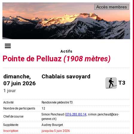
Accès membres
Actifs
Pointe de Pelluaz
(1908 mètres)
dimanche,
Chablais savoyard
T3
07 juin 2026
1 jour
Activité
Randonnée pédestre T3
Nombre de participants
12
Simon Panchaud (
076.283.80.14
; simon.panchaud@cas-
Chef de course
geneve.ch)
Suppléante
Audrey Bourget
Inscription
jusquʼau 5 juin 2026