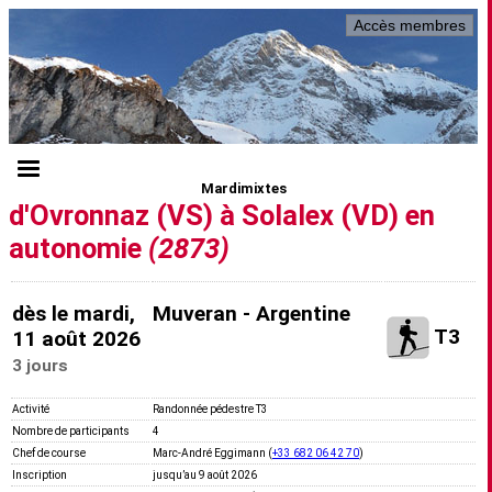
Accès membres
Mardimixtes
d'Ovronnaz (VS) à Solalex (VD) en
autonomie
(2873)
dès le mardi,
Muveran - Argentine
T3
11 août 2026
3 jours
Activité
Randonnée pédestre T3
Nombre de participants
4
Chef de course
Marc-André Eggimann (
+33 682 06 42 70
)
Inscription
jusquʼau 9 août 2026