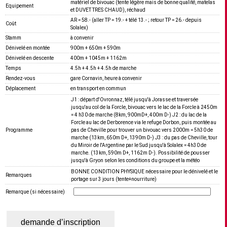
matériel de bivouac (tente légère mais de bonne qualité, matelas
Equipement
et DUVET TRES CHAUD), réchaud
AR = 58.- (aller TP = 19.- + télé 13.- ; retour TP = 26.- depuis
Coût
Solalex)
Stamm
à convenir
Dénivelé en montée
900m + 650m + 590m
Dénivelé en descente
400m + 1045m + 1162m
Temps
4.5h + 4.5h + 4.5h de marche
Rendez-vous
gare Cornavin, heure à convenir
Déplacement
en transport en commun
J1 : départ d'Ovronnaz, télé jusqu'à Jorasse et traversée
jusqu'au col de la Forcle, bivouac vers le lac de la Forcle à 2450m
= 4 h30 de marche (8km, 900mD+, 400m D-) J2 : du lac de la
Forcle au lac de Derborence via le refuge Dorbon, puis montée au
Programme
pas de Cheville pour trouver un bivouac vers 2000m = 5h30 de
marche (13km, 650m D+, 1390m D-) J3 : du pas de Cheville, tour
du Miroir de l'Argentine par le Sud jusqu'à Solalex = 4h30 de
marche. (13km, 590m D+, 1162m D-). Possibilité de pousser
jusqu'à Gryon selon les conditions du groupe et la météo
BONNE CONDITION PHYSIQUE nécessaire pour le dénivelé et le
Remarques
portage sur 3 jours (tente+nourriture)
Remarque (si nécessaire)