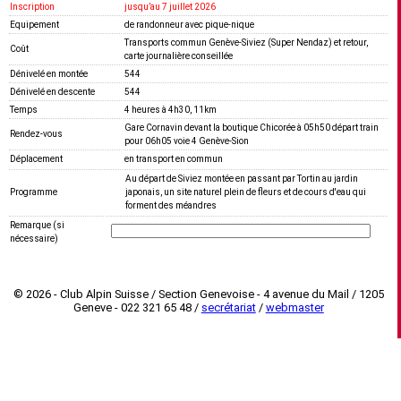
Inscription
jusquʼau 7 juillet 2026
Equipement
de randonneur avec pique-nique
Transports commun Genève-Siviez (Super Nendaz) et retour,
Coût
carte journalière conseillée
Dénivelé en montée
544
Dénivelé en descente
544
Temps
4 heures à 4h30, 11km
Gare Cornavin devant la boutique Chicorée à 05h50 départ train
Rendez-vous
pour 06h05 voie 4 Genève-Sion
Déplacement
en transport en commun
Au départ de Siviez montée en passant par Tortin au jardin
Programme
japonais, un site naturel plein de fleurs et de cours d'eau qui
forment des méandres
Remarque (si
nécessaire)
© 2026 - Club Alpin Suisse / Section Genevoise - 4 avenue du Mail / 1205
Geneve - 022 321 65 48 /
secrétariat
/
webmaster