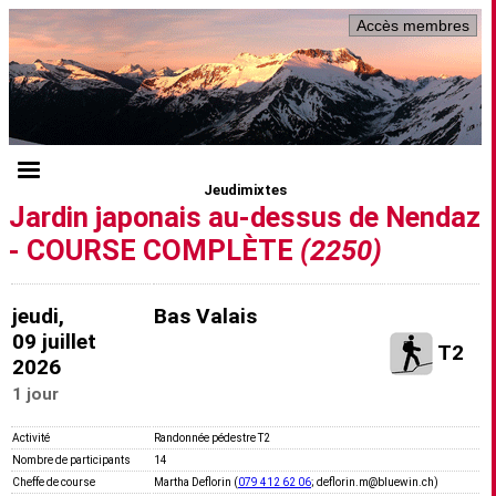
Accès membres
Jeudimixtes
Jardin japonais au-dessus de Nendaz
- COURSE COMPLÈTE
(2250)
jeudi,
Bas Valais
09 juillet
T2
2026
1 jour
Activité
Randonnée pédestre T2
Nombre de participants
14
Cheffe de course
Martha Deflorin (
079 412 62 06
; deflorin.m@bluewin.ch)