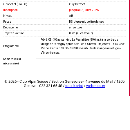
autre chef (B ou C)
Guy Berthet
Inscription
jusquʼau 7 juillet 2026
Niveau
AB
Repas
DS, pique-nique tiré du sac
Déplacement
en voiture
Trajet en voiture
0 km (aller-retour)
Rdv à 09h30 au parking La Feulatière (896 m.) à la sortie du
village de Salvagny après Sixt-Fer-à-Cheval. Trajet env. 1h15 Cdc:
Programme
Michel Cattin 079 607 39 30 Possibilité de mange au refuge =
s'inscrire svp.
Remarque (si
nécessaire)
© 2026 - Club Alpin Suisse / Section Genevoise - 4 avenue du Mail / 1205
Geneve - 022 321 65 48 /
secrétariat
/
webmaster