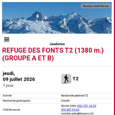
Accès membres
Jeudistes
REFUGE DES FONTS T2 (1380 m.)
(GROUPE A ET B)
jeudi,
T2
09 juillet 2026
1 jour
Activité
Randonnée pédestre T2
Nombre de participants
illimité
Michel Cattin (
022.797.16.30
;
Chef de course
079.607.39.30
;
michela.cattin@bluewin.ch)