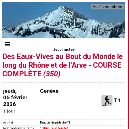
Accès membres
Jeudimixtes
Des Eaux-Vives au Bout du Monde le
long du Rhône et de l'Arve - COURSE
COMPLÈTE
(350)
jeudi,
Genève
05 février
T1
2026
1 jour
Activité
Randonnée pédestre T1
Nombre de participants
10
(limite atteinte)