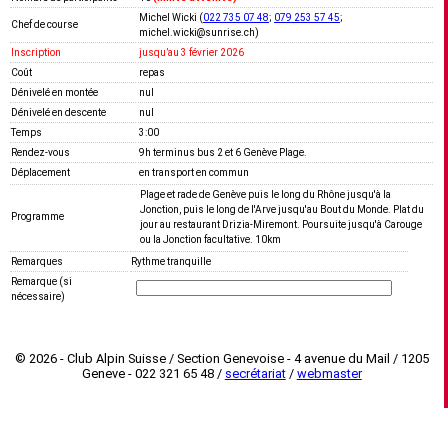
Michel Wicki (
022 735 07 48
;
079 253 57 45
;
Chef de course
michel.wicki@sunrise.ch)
Inscription
jusquʼau 3 février 2026
Coût
repas
Dénivelé en montée
nul
Dénivelé en descente
nul
Temps
3:00
Rendez-vous
9h terminus bus 2 et 6 Genève Plage.
Déplacement
en transport en commun
Plage et rade de Genève puis le long du Rhône jusqu'à la
Jonction, puis le long de l'Arve jusqu'au Bout du Monde. Plat du
Programme
jour au restaurant Drizia-Miremont. Poursuite jusqu'à Carouge
ou la Jonction facultative. 10km
Remarques
Rythme tranquille
Remarque (si
nécessaire)
© 2026 - Club Alpin Suisse / Section Genevoise - 4 avenue du Mail / 1205
Geneve - 022 321 65 48 /
secrétariat
/
webmaster