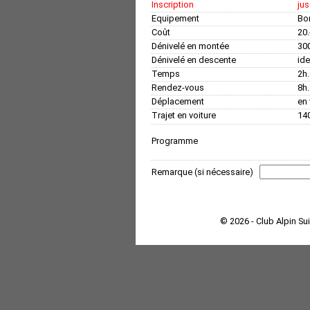
Inscription
ju
Equipement
Bo
Coût
20.
Dénivelé en montée
30
Dénivelé en descente
id
Temps
2h.
Rendez-vous
8h
Déplacement
en 
Trajet en voiture
140
Programme
Remarque (si nécessaire)
© 2026 - Club Alpin Su