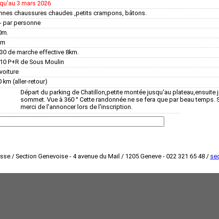
squʼau 3 mars 2026
nnes chaussures chaudes ,petits crampons, bâtons.
- par personne
0m.
em
30 de marche effective 8km.
.10 P+R de Sous Moulin
voiture
 km (aller-retour)
Départ du parking de Chatillon,petite montée jusqu'au plateau,ensuite 
sommet. Vue à 360 ° Cette randonnée ne se fera que par beau temps. Si
merci de l'annoncer lors de l'inscription.
isse / Section Genevoise - 4 avenue du Mail / 1205 Geneve - 022 321 65 48 /
sec