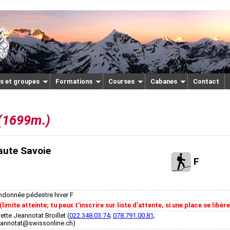
s et groupes
Formations
Courses
Cabanes
Contact
(1699m.)
aute Savoie
F
ndonnée pédestre hiver F
(limite atteinte; tu peux tʼinscrire sur liste dʼattente, si une place se libère
ette Jeannotat Broillet (
022.348.03.74
;
078.791.00.81
;
eannotat@swissonline.ch)