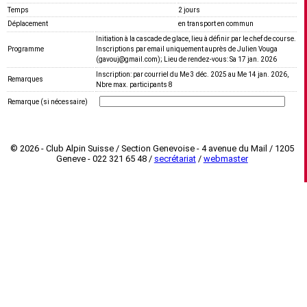
Temps
2 jours
Déplacement
en transport en commun
Initiation à la cascade de glace, lieu à définir par le chef de course.
Programme
Inscriptions par email uniquement auprès de Julien Vouga
(gavouj@gmail.com); Lieu de rendez-vous: Sa 17 jan. 2026
Inscription: par courriel du Me 3 déc. 2025 au Me 14 jan. 2026,
Remarques
Nbre max. participants 8
Remarque (si nécessaire)
© 2026 - Club Alpin Suisse / Section Genevoise - 4 avenue du Mail / 1205
Geneve - 022 321 65 48 /
secrétariat
/
webmaster