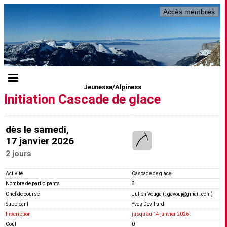
Accès membres
Jeunesse/Alpiness
Initiation Cascade de glace
dès le samedi,
17 janvier 2026
2 jours
Activité
Cascade de glace
Nombre de participants
8
Chef de course
Julien Vouga (; gavouj@gmail.com)
Suppléant
Yves Devillard
Inscription
jusquʼau 14 janvier 2026
Coût
0