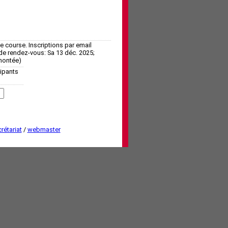
de course. Inscriptions par email
 rendez-vous: Sa 13 déc. 2025;
 montée)
cipants
rétariat
/
webmaster