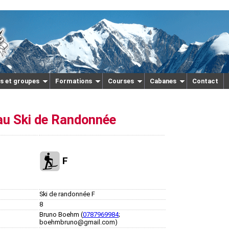
s et groupes
Formations
Courses
Cabanes
Contact
 au Ski de Randonnée
F
Ski de randonnée F
8
Bruno Boehm (
0787969984
;
boehmbruno@gmail.com)