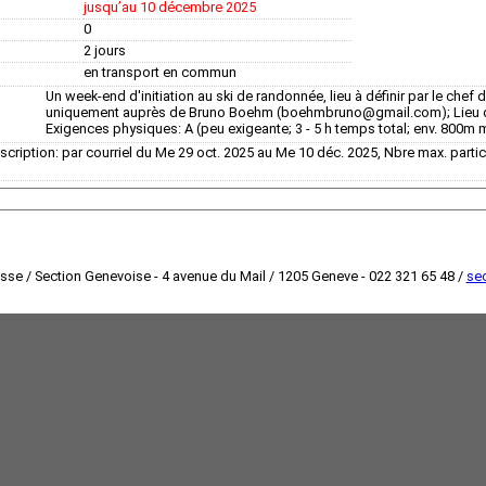
jusquʼau 10 décembre 2025
0
2 jours
en transport en commun
Un week-end d'initiation au ski de randonnée, lieu à définir par le chef 
uniquement auprès de Bruno Boehm (boehmbruno@gmail.com); Lieu de
Exigences physiques: A (peu exigeante; 3 - 5 h temps total; env. 800m
nscription: par courriel du Me 29 oct. 2025 au Me 10 déc. 2025, Nbre max. parti
isse / Section Genevoise - 4 avenue du Mail / 1205 Geneve - 022 321 65 48 /
sec