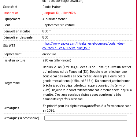
clarissedeferne@bluewin.ch)
Suppléant
Daniel Hairer
Inscription
jusquʼau 13 juillet 2026
Equipement
Alpinisme rocher
Coût
Déplacement en voiture.
Dénivelé en montée
800 m
Dénivelé en descente
800 m
https://www.sac-cas.ch/fr/cabanes-et-courses/portail-des-
Site WEB
courses-du-cas/6058/alpine_tour
Déplacement
en voiture
Trajet en voiture
220 km (aller-retour)
Depuis le Pas (1791m), au-dessus de Finhaut, suivre un sentier
qui mène au col de Fenestral (T3). Depuis le col, effectuer une
boucle par des arêtes en bon rocher. Passer plusieurs petits
gendarmes aériens (difficulté 2 à 3c). Du sommet, atteindre une
Programme
brèche jusqu'au départ de deux rappels consécutifs (environ
20m). Rejoindre le col et redescendre par le même chemin qu'à la
montée. C'est une escalade alpine assez courte mais très
amusante et parfois aérienne.
En priorité pour les alpinistes ayant effectué la formation de base
Remarques
en 2026.
Remarque (si nécessaire)