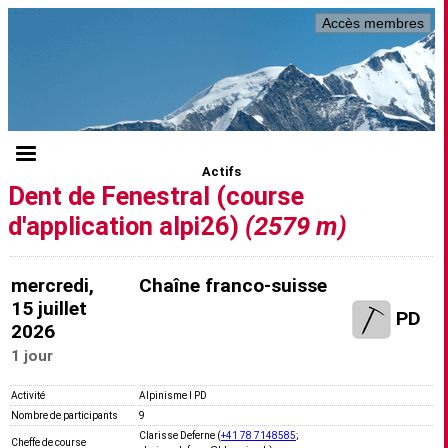
Accès membres
Actifs
Dent de Fenestral (course
d'application alpi26)
(2579 m)
mercredi,
Chaîne franco-suisse
15 juillet
PD
2026
1 jour
Activité
Alpinisme I PD
Nombre de participants
9
Clarisse Deferne (
+41 78 7148585
;
Cheffe de course