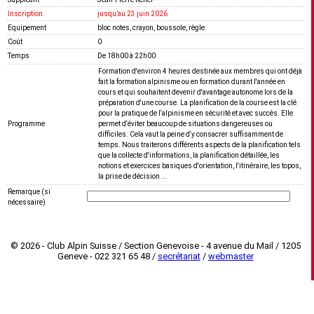
Inscription
jusquʼau 23 juin 2026
Equipement
bloc notes, crayon, boussole, règle
Coût
0
Temps
De 18h00 à 22h00
Formation d'environ 4 heures destinée aux membres qui ont déjà
fait la formation alpinisme ou en formation durant l'année en
cours et qui souhaitent devenir d'avantage autonome lors de la
préparation d'une course. La planification de la course est la clé
pour la pratique de l‘alpinisme en sécurité et avec succès. Elle
Programme
permet d‘éviter beaucoup de situations dangereuses ou
difficiles. Cela vaut la peine d‘y consacrer suffisamment de
temps. Nous traiterons différents aspects de la planification tels
que la collecte d'informations, la planification détaillée, les
notions et exercices basiques d'orientation, l'itinéraire, les topos,
la prise de décision ...
Remarque (si
nécessaire)
© 2026 - Club Alpin Suisse / Section Genevoise - 4 avenue du Mail / 1205
Geneve - 022 321 65 48 /
secrétariat
/
webmaster