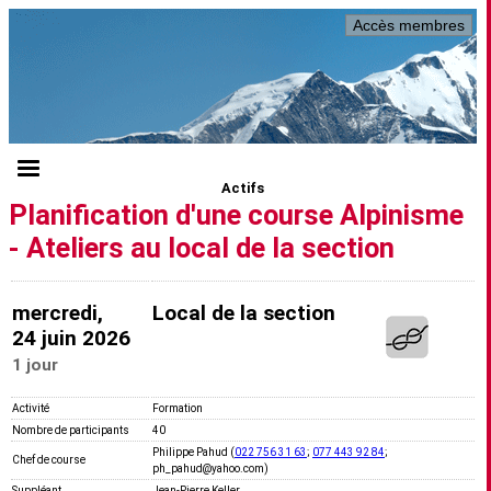
Accès membres
Actifs
Planification d'une course Alpinisme
- Ateliers au local de la section
mercredi,
Local de la section
24 juin 2026
1 jour
Activité
Formation
Nombre de participants
40
Philippe Pahud (
022 756 31 63
;
077 443 92 84
;
Chef de course
ph_pahud@yahoo.com)
Suppléant
Jean-Pierre Keller