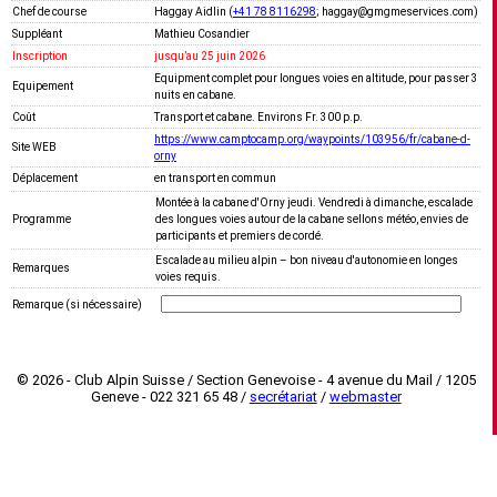
Chef de course
Haggay Aidlin (
+41 78 8116298
; haggay@gmgmeservices.com)
Suppléant
Mathieu Cosandier
Inscription
jusquʼau 25 juin 2026
Equipment complet pour longues voies en altitude, pour passer 3
Equipement
nuits en cabane.
Coût
Transport et cabane. Environs Fr. 300 p.p.
https://www.camptocamp.org/waypoints/103956/fr/cabane-d-
Site WEB
orny
Déplacement
en transport en commun
Montée à la cabane d'Orny jeudi. Vendredi à dimanche, escalade
Programme
des longues voies autour de la cabane sellons météo, envies de
participants et premiers de cordé.
Escalade au milieu alpin – bon niveau d'autonomie en longes
Remarques
voies requis.
Remarque (si nécessaire)
© 2026 - Club Alpin Suisse / Section Genevoise - 4 avenue du Mail / 1205
Geneve - 022 321 65 48 /
secrétariat
/
webmaster