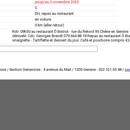
jusquʼau 3 novembre 2025
C
DH, repas au restaurant
en voiture
0 km (aller-retour)
Rdv: 09h30 au restaurant Ô Bistrot - rue du Retord 95 Chêne en Semine
dénivelé. Cdc: Georges Brandt 079 664 88 18 Repas au restaurant Ô Bist
vinaigrette - Tartiflette et dessert du jour. Café et pourboire compris €2
isse / Section Genevoise - 4 avenue du Mail / 1205 Geneve - 022 321 65 48 /
sec