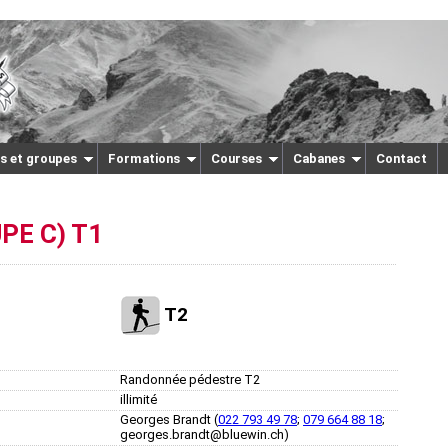
s et groupes
Formations
Courses
Cabanes
Contact
PE C) T1
T2
Randonnée pédestre T2
illimité
Georges Brandt (
022 793 49 78
;
079 664 88 18
;
georges.brandt@bluewin.ch)