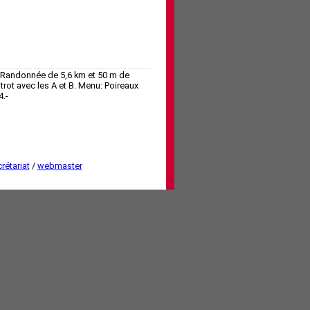
. Randonnée de 5,6 km et 50 m de
rot avec les A et B. Menu: Poireaux
4.-
rétariat
/
webmaster