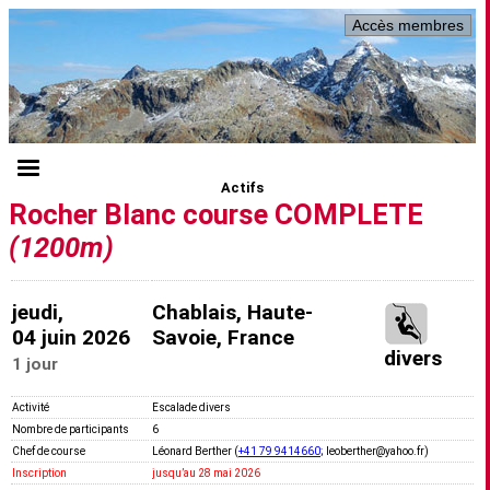
Accès membres
Actifs
Rocher Blanc course COMPLETE
(1200m)
jeudi,
Chablais, Haute-
04 juin 2026
Savoie, France
divers
1 jour
Activité
Escalade divers
Nombre de participants
6
Chef de course
Léonard Berther (
+41 79 9414660
; leoberther@yahoo.fr)
Inscription
jusquʼau 28 mai 2026