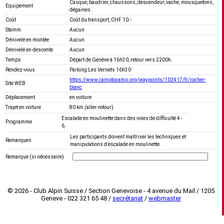
Casque, baudrier, chaussons, descendeur, vache, mousquetons,
Equipement
dégaines.
Coût
Coût du transport, CHF 10.-
Stamm
Aucun
Dénivelé en montée
Aucun
Dénivelé en descente
Aucun
Temps
Départ de Genève à 16h30, retour vers 2200h.
Rendez-vous
Parking Les Vernets 16h30
https://www.camptocamp.org/waypoints/102417/fr/rocher-
Site WEB
blanc
Déplacement
en voiture
Trajet en voiture
80 km (aller-retour)
Escalade en moulinette dans des voies de difficulté 4 -
Programme
6.
Les participants doivent maîtriser les techniques et
Remarques
manipulations d’escalade en moulinette.
Remarque (si nécessaire)
© 2026 - Club Alpin Suisse / Section Genevoise - 4 avenue du Mail / 1205
Geneve - 022 321 65 48 /
secrétariat
/
webmaster