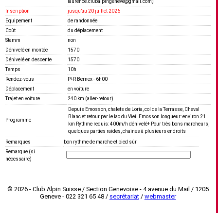
laurence.clubalpingeneve@gmail.com)
Inscription
jusquʼau 20 juillet 2026
Equipement
de randonnée
Coût
du déplacement
Stamm
non
Dénivelé en montée
1570
Dénivelé en descente
1570
Temps
10h
Rendez-vous
P+R Bernex - 6h00
Déplacement
en voiture
Trajet en voiture
240 km (aller-retour)
Depuis Emosson, chalets de Loria, col de la Terrasse, Cheval
Blanc et retour par le lac du Vieil Emosson longueur: environ 21
Programme
km Rythme requis: 400m/h dénivelé+ Pour très bons marcheurs,
quelques parties raides, chaines à plusieurs endroits
Remarques
bon rythme de marche et pied sûr
Remarque (si
nécessaire)
© 2026 - Club Alpin Suisse / Section Genevoise - 4 avenue du Mail / 1205
Geneve - 022 321 65 48 /
secrétariat
/
webmaster