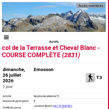
Accès membres
Actifs
col de la Terrasse et Cheval Blanc -
COURSE COMPLÈTE
(2831)
dimanche,
Emosson
26 juillet
T3
2026
1 jour
Activité
Randonnée pédestre T3
Nombre de participants
8
Laurence Renard (
+41 79 2567951
;
Cheffe de course