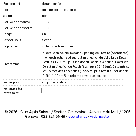
Equipement
de randonnée
Coût
du transport et celui du cdc
Stamm
non
Dénivelé en montée
1150
Dénivelé en descente
1150
Temps
6h
Rendez-vous
à définir
Déplacement
en transport en commun
Itinéraire en boucle. Départ du parking de Prétairé (Abondance)
montée direction Sud Sud Est en direction du Col d'Entre Deux
Pertuis (1 705 m), puis montée au Lac de Tavaneuse. Traversée
Programme
Ouest en direction du Roc de Tavaneuse ( 2 156 m). Descente sur
les Pointes des Lanchettes (1 995 m) puis retour au parking de
Prétairé. 10 km Bonne forme physique requise
Remarques
transport en voiture
Remarque (si
nécessaire)
© 2026 - Club Alpin Suisse / Section Genevoise - 4 avenue du Mail / 1205
Geneve - 022 321 65 48 /
secrétariat
/
webmaster