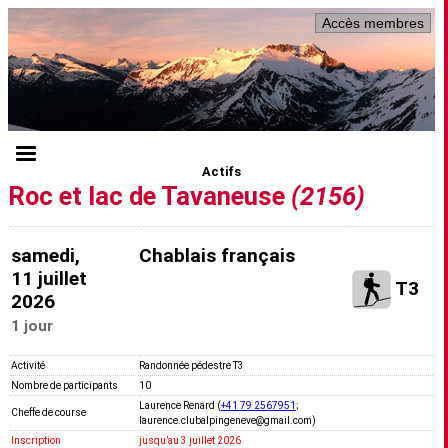
Accès membres
Actifs
Roc et lac de Tavaneuse
(2156)
samedi,
Chablais français
11 juillet
T3
2026
1 jour
Activité
Randonnée pédestre T3
Nombre de participants
10
Laurence Renard (
+41 79 2567951
;
Cheffe de course
laurence.clubalpingeneve@gmail.com)
Inscription
jusquʼau 3 juillet 2026