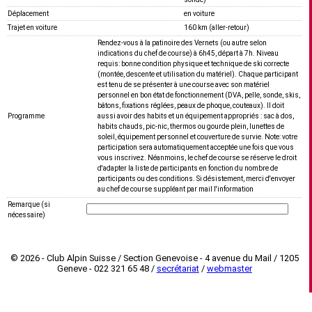
Déplacement
en voiture
Trajet en voiture
160 km (aller-retour)
Rendez-vous à la patinoire des Vernets (ou autre selon
indications du chef de course) à 6h45, départ à 7h. Niveau
requis: bonne condition physique et technique de ski correcte
(montée, descente et utilisation du matériel). Chaque participant
est tenu de se présenter à une course avec son matériel
personnel en bon état de fonctionnement (DVA, pelle, sonde, skis,
bâtons, fixations réglées, peaux de phoque, couteaux). Il doit
Programme
aussi avoir des habits et un équipement appropriés : sac à dos,
habits chauds, pic-nic, thermos ou gourde plein, lunettes de
soleil, équipement personnel et couverture de survie. Note: votre
participation sera automatiquement acceptée une fois que vous
vous inscrivez. Néanmoins, le chef de course se réserve le droit
d'adapter la liste de participants en fonction du nombre de
participants ou des conditions. Si désistement, merci d'envoyer
au chef de course suppléant par mail l'information
Remarque (si
nécessaire)
© 2026 - Club Alpin Suisse / Section Genevoise - 4 avenue du Mail / 1205
Geneve - 022 321 65 48 /
secrétariat
/
webmaster