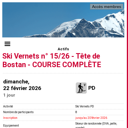
Accès membres
Actifs
Ski Vernets n° 15/26 - Tête de
Bostan - COURSE COMPLÈTE
dimanche,
PD
22 février 2026
1 jour
Activité
Ski Vernets PD
Nombre de participants
8
Inscription
jusquʼau 20 février 2026
Skieur de randonnée (DVA, pelle,
Equipement
sonde)