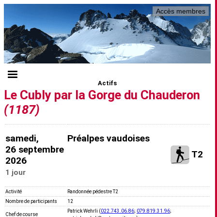
Accès membres
Actifs
Le Cubly par la Gorge du Chauderon
(1187)
samedi,
Préalpes vaudoises
26 septembre
T2
2026
1 jour
Activité
Randonnée pédestre T2
Nombre de participants
12
Patrick Wehrli (
022.743.06.86
;
079.819.31.96
;
Chef de course