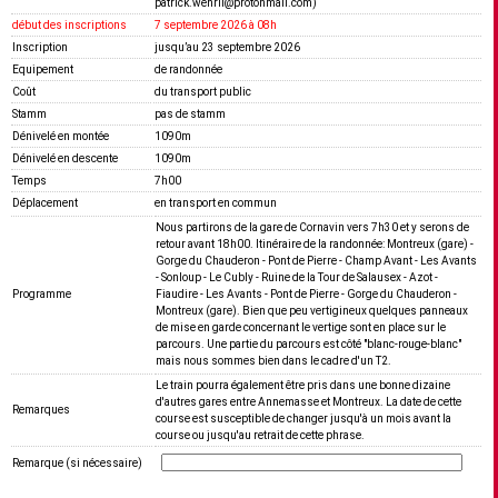
patrick.wehrli@protonmail.com)
début des inscriptions
7 septembre 2026 à 08h
Inscription
jusquʼau 23 septembre 2026
Equipement
de randonnée
Coût
du transport public
Stamm
pas de stamm
Dénivelé en montée
1090m
Dénivelé en descente
1090m
Temps
7h00
Déplacement
en transport en commun
Nous partirons de la gare de Cornavin vers 7h30 et y serons de
retour avant 18h00. Itinéraire de la randonnée: Montreux (gare) -
Gorge du Chauderon - Pont de Pierre - Champ Avant - Les Avants
- Sonloup - Le Cubly - Ruine de la Tour de Salausex - Azot -
Programme
Fiaudire - Les Avants - Pont de Pierre - Gorge du Chauderon -
Montreux (gare). Bien que peu vertigineux quelques panneaux
de mise en garde concernant le vertige sont en place sur le
parcours. Une partie du parcours est côté "blanc-rouge-blanc"
mais nous sommes bien dans le cadre d'un T2.
Le train pourra également être pris dans une bonne dizaine
d'autres gares entre Annemasse et Montreux. La date de cette
Remarques
course est susceptible de changer jusqu'à un mois avant la
course ou jusqu'au retrait de cette phrase.
Remarque (si nécessaire)