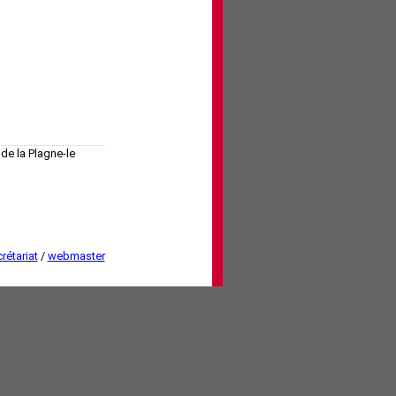
de la Plagne-le
rétariat
/
webmaster