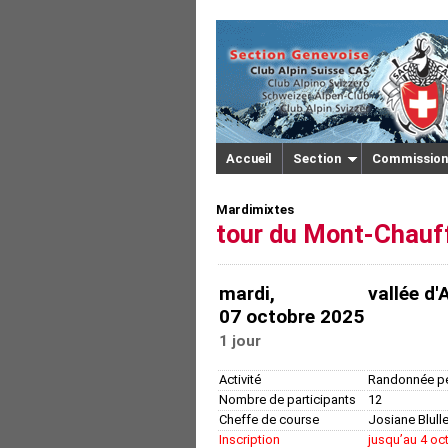
Accueil
Section
Commission
Mardimixtes
tour du Mont-Cha
mardi,
vallée d
07 octobre 2025
1 jour
Activité
Randonnée pé
Nombre de participants
12
Cheffe de course
Josiane Blulle
Inscription
jusquʼau 4 oc