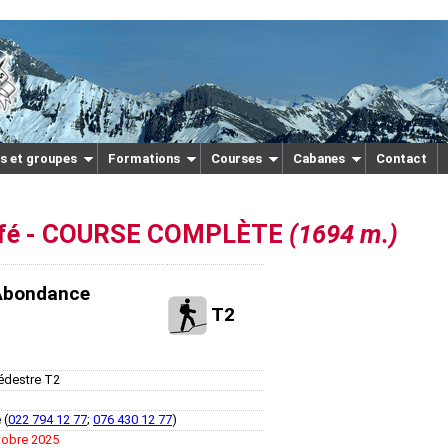
s et groupes
Formations
Courses
Cabanes
Contact
uffé - COURSE COMPLÈTE
(1694 m.)
'Abondance
T2
destre T2
 (
022 794 12 77
;
076 430 12 77
)
tobre 2025