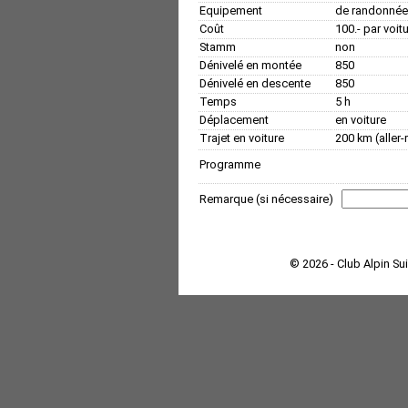
Equipement
de randonnée
Coût
100.- par voit
Stamm
non
Dénivelé en montée
850
Dénivelé en descente
850
Temps
5 h
Déplacement
en voiture
Trajet en voiture
200 km (aller-
Programme
Remarque (si nécessaire)
© 2026 - Club Alpin Su