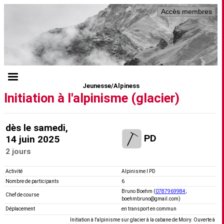
Accès membres
Jeunesse/Alpiness
Initiation à l'alpinisme (glacier)
dès le samedi,
PD
14 juin 2025
2 jours
Activité
Alpinisme I PD
Nombre de participants
6
Bruno Boehm (
0787969984
;
Chef de course
boehmbruno@gmail.com)
Déplacement
en transport en commun
Initiation à l'alpinisme sur glacier à la cabane de Moiry. Ouverte à