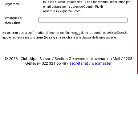
tous les niveaux, jeunes dès 14 ans bienvenus ! Inscription par
Programme
email uniquement auprès de Quentin Rickli
(quentin.rickli@gmail.com).
Remarque (si
nécessaire)
note:
pour que ta confirmation dʼinscription nʼarrive
pas
dans le dossier
courrier indésirable
,
ajoute lʼadresse
inscriptions@cas-geneve.ch
à la
liste blanche
de ta messagerie.
© 2026 - Club Alpin Suisse / Section Genevoise - 4 avenue du Mail / 1205
Geneve - 022 321 65 48 /
secrétariat
/
webmaster