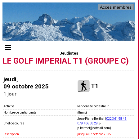
Accès membres
Jeudistes
LE GOLF IMPERIAL T1 (GROUPE C)
jeudi,
T1
09 octobre 2025
1 jour
Activité
Randonnée pédestre T1
Nombre de participants
illimité
Jean-Pierre Berthet (
022 361 98 45
;
Chef de course
079 766 88 29
; j-
p.berthet@hotmail.com)
Inscription
jusquʼau 7 octobre 2025