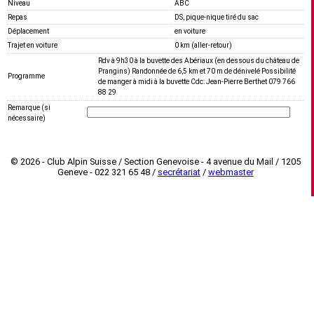
Niveau
ABC
Repas
DS, pique-nique tiré du sac
Déplacement
en voiture
Trajet en voiture
0 km (aller-retour)
Rdv à 9h30 à la buvette des Abériaux (en dessous du château de
Prangins) Randonnée de 6,5 km et 70 m de dénivelé Possibilité
Programme
de manger à midi à la buvette Cdc: Jean-Pierre Berthet 079 766
88 29
Remarque (si
nécessaire)
© 2026 - Club Alpin Suisse / Section Genevoise - 4 avenue du Mail / 1205
Geneve - 022 321 65 48 /
secrétariat
/
webmaster