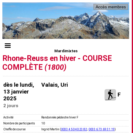
Accès membres
Mardimixtes
Rhone-Reuss en hiver - COURSE
COMPLÈTE
(1800)
dès le lundi,
Valais, Uri
13 janvier
F
2025
2 jours
Activité
Randonnée pédestre hiver F
Nombre de participants
10
Cheffe de course
Ingrid Martin (
0033 4 50 40 23 82
;
0033 6 73 69 31 19
)