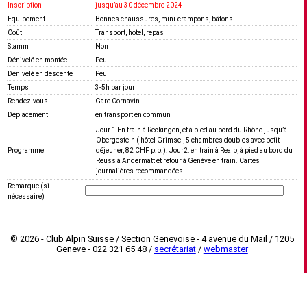
Inscription
jusquʼau 30 décembre 2024
Equipement
Bonnes chaussures, mini-crampons, bâtons
Coût
Transport, hotel, repas
Stamm
Non
Dénivelé en montée
Peu
Dénivelé en descente
Peu
Temps
3-5h par jour
Rendez-vous
Gare Cornavin
Déplacement
en transport en commun
Jour 1 En train à Reckingen, et à pied au bord du Rhône jusqu’à
Obergesteln ( hôtel Grimsel, 5 chambres doubles avec petit
Programme
déjeuner, 82 CHF p.p.). Jour2: en train à Realp, à pied au bord du
Reuss à Andermatt et retour à Genève en train. Cartes
journalières recommandées.
Remarque (si
nécessaire)
© 2026 - Club Alpin Suisse / Section Genevoise - 4 avenue du Mail / 1205
Geneve - 022 321 65 48 /
secrétariat
/
webmaster